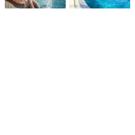
¿Cuánto tiempo tarda
¿Cómo mantener una piscina
realmente la construcción de
de obra?
una piscina de obra?
Piscinas de obra
Piscinas de obra
TEMAS
¡COMPÁRTELO!