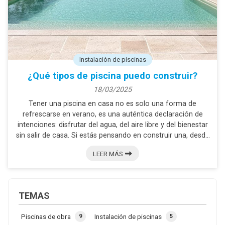
Instalación de piscinas
¿Qué tipos de piscina puedo construir?
18/03/2025
Tener una piscina en casa no es solo una forma de
refrescarse en verano, es una auténtica declaración de
intenciones: disfrutar del agua, del aire libre y del bienestar
sin salir de casa. Si estás pensando en construir una, desde
Piscinas Miño, tu empresa de construcción de piscinas en
LEER MÁS
Pontevedra, te contamos las opciones que tienes para
elegir la que mejor se adapte a tu espacio y necesidades.
Piscinas de obra Si lo que buscas es una piscina a medida,
con el diseño y los acabados que siempre ...
TEMAS
Piscinas de obra
Instalación de piscinas
9
5