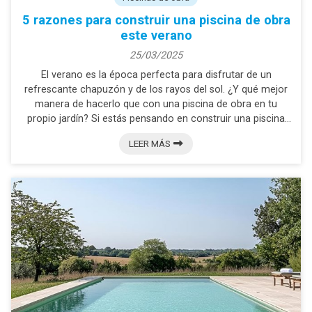
5 razones para construir una piscina de obra
este verano
25/03/2025
El verano es la época perfecta para disfrutar de un
refrescante chapuzón y de los rayos del sol. ¿Y qué mejor
manera de hacerlo que con una piscina de obra en tu
propio jardín? Si estás pensando en construir una piscina
de obra, este es el momento ideal. Piscinas Miño somos
LEER MÁS
una empresa de Nigrán que fabrica piscinas a medida en
toda la provincia de Pontevedra. Sin más dilación, a
continuación te presentamos 5 razones para convencerte
de que deberías construir una piscina de obra en tu
propieda...