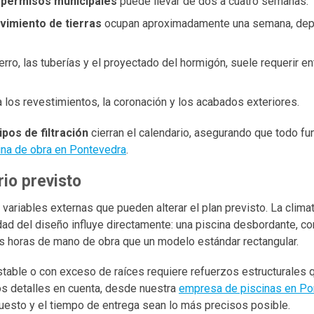
s
permisos municipales
puede llevar de dos a cuatro semanas.
vimiento de tierras
ocupan aproximadamente una semana, de
erro, las tuberías y el proyectado del hormigón, suele requerir en
los revestimientos, la coronación y los acabados exteriores.
pos de filtración
cierran el calendario, asegurando que todo fun
ina de obra en Pontevedra
.
rio previsto
riables externas que pueden alterar el plan previsto. La climat
dad del diseño influye directamente: una piscina desbordante, co
ás horas de mano de obra que un modelo estándar rectangular.
estable o con exceso de raíces requiere refuerzos estructurales
tos detalles en cuenta, desde nuestra
empresa de piscinas en Po
uesto y el tiempo de entrega sean lo más precisos posible.