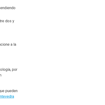
pendiendo
tre dos y
cione a la
ología, por
n
 que pueden
ntevedra