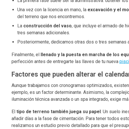
La primera fase suele ser la administrativa: obtener lo
Una vez con la licencia en mano, la
excavación y el mo
del terreno que nos encontremos.
La
construcción del vaso
, que incluye el armado de hi
tres semanas adicionales.
Posteriormente, dedicamos otras dos o tres semanas a 
Finalmente, el
llenado y la puesta en marcha de los equi
perfección antes de entregarte las llaves de tu nueva
pisc
Factores que pueden alterar el calenda
Aunque trabajamos con cronogramas optimizados, existen va
ejemplo, es un factor determinante. Asimismo, la compleji
iluminación técnica avanzada o un spa integrado, exige m
El
tipo de terreno también juega su papel
. Un suelo in
añadir días a la fase de cimentación. Para tener todos es
realizamos un estudio previo detallado para que el presup