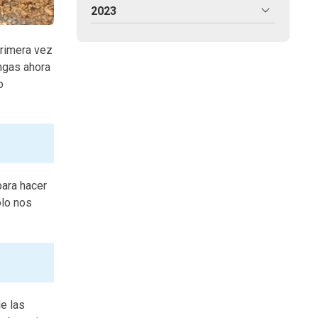
2023
primera vez
engas ahora
o
para hacer
olo nos
de las