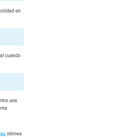
bilidad en
nal cuando
ntre una
ema.
nas
idónea