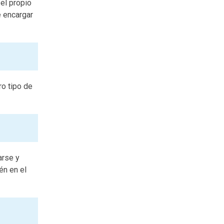
 el propio
e encargar
ro tipo de
arse y
én en el